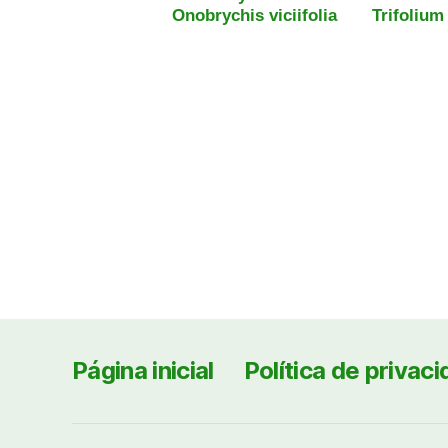
Onobrychis viciifolia
Trifolium
Página inicial
Política de privac