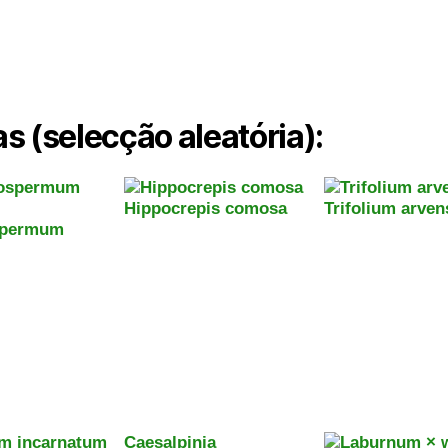
s (selecção aleatória):
Hippocrepis comosa
Trifolium arven
spermum
Caesalpinia