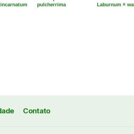
 incarnatum
pulcherrima
Laburnum × wat
idade
Contato