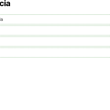
cia
da