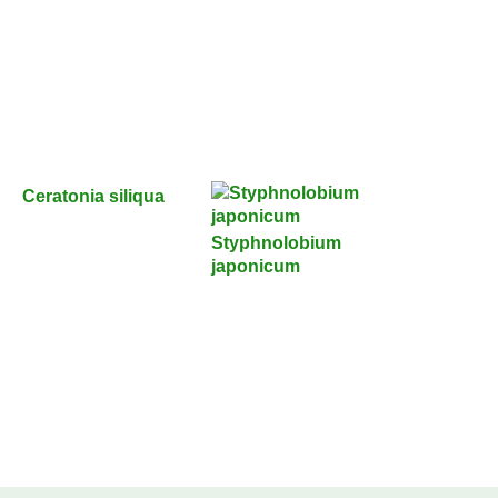
Ceratonia siliqua
Styphnolobium
japonicum