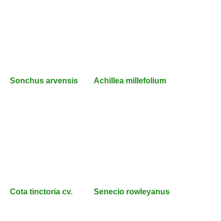
Sonchus arvensis
Achillea millefolium
Cota tinctoria cv.
Senecio rowleyanus