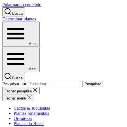
Pular para o conteúdo
Busca
Determinar plantas
Menu
Menu
Busca
Pesquisar por:
Fechar pesquisa
Fechar menu
Cactos & suculentas
Plantas ornamentais
Orquídeas
Plantas do Brasil