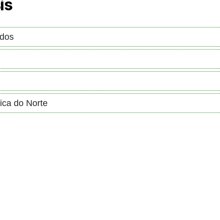
is
ados
ica do Norte