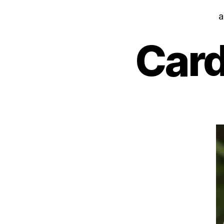
a
Card