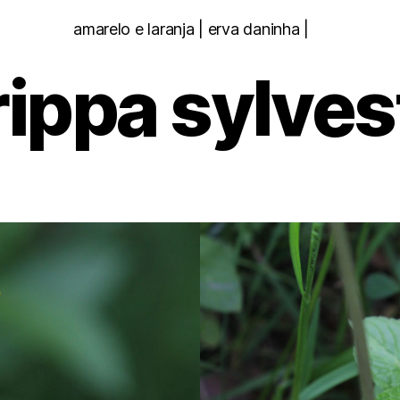
Categorias
amarelo e laranja | erva daninha |
ippa sylves