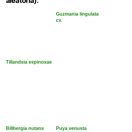
aleatória):
Guzmania lingulata
cv.
Tillandsia espinosae
Billbergia nutans
Puya venusta