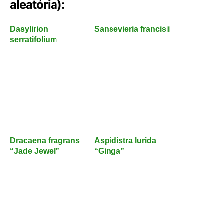
aleatória):
Dasylirion
Sansevieria francisii
serratifolium
Dracaena fragrans
Aspidistra lurida
“Jade Jewel”
“Ginga”