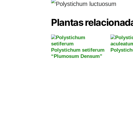
Plantas relacionada
Polystichum setiferum
Polystic
“Plumosum Densum”