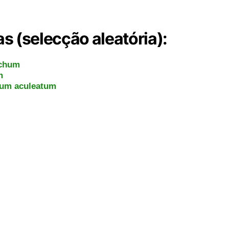
s (selecção aleatória):
hum aculeatum