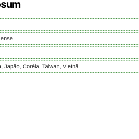
uosum
mense
a, Japão, Coréia, Taiwan, Vietnã