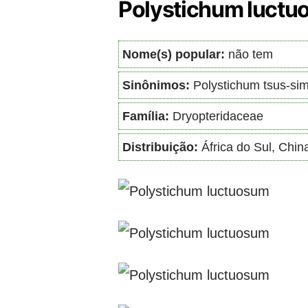
Polystichum luct
Nome(s) popular:
não tem
Sinônimos:
Polystichum tsus-si
Família:
Dryopteridaceae
Distribuição:
África do Sul, Chin