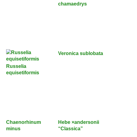
chamaedrys
Veronica sublobata
Russelia
equisetiformis
Chaenorhinum
Hebe ×andersonii
minus
“Classica”