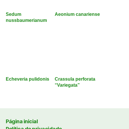
Sedum
Aeonium canariense
nussbaumerianum
Echeveria pulidonis
Crassula perforata
“Variegata”
Página inicial
Política de privacidade