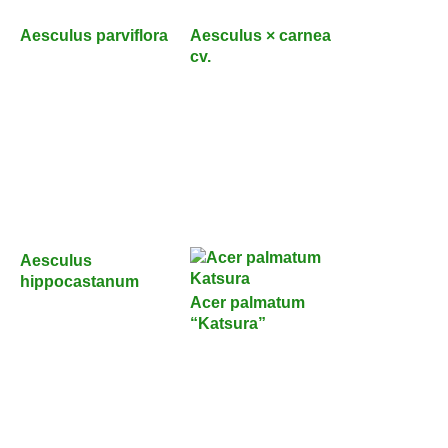
Aesculus parviflora
Aesculus × carnea
cv.
Aesculus
hippocastanum
Acer palmatum
“Katsura”